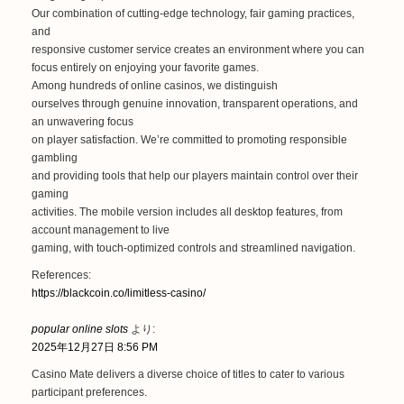
Our combination of cutting-edge technology, fair gaming practices,
and
responsive customer service creates an environment where you can
focus entirely on enjoying your favorite games.
Among hundreds of online casinos, we distinguish
ourselves through genuine innovation, transparent operations, and
an unwavering focus
on player satisfaction. We’re committed to promoting responsible
gambling
and providing tools that help our players maintain control over their
gaming
activities. The mobile version includes all desktop features, from
account management to live
gaming, with touch-optimized controls and streamlined navigation.
References:
https://blackcoin.co/limitless-casino/
popular online slots
より:
2025年12月27日 8:56 PM
Casino Mate delivers a diverse choice of titles to cater to various
participant preferences.