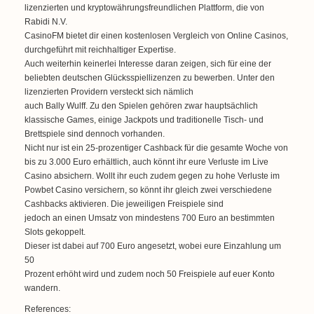
lizenzierten und kryptowährungsfreundlichen Plattform, die von
Rabidi N.V.
CasinoFM bietet dir einen kostenlosen Vergleich von Online Casinos,
durchgeführt mit reichhaltiger Expertise.
Auch weiterhin keinerlei Interesse daran zeigen, sich für eine der
beliebten deutschen Glücksspiellizenzen zu bewerben. Unter den
lizenzierten Providern versteckt sich nämlich
auch Bally Wulff. Zu den Spielen gehören zwar hauptsächlich
klassische Games, einige Jackpots und traditionelle Tisch- und
Brettspiele sind dennoch vorhanden.
Nicht nur ist ein 25-prozentiger Cashback für die gesamte Woche von
bis zu 3.000 Euro erhältlich, auch könnt ihr eure Verluste im Live
Casino absichern. Wollt ihr euch zudem gegen zu hohe Verluste im
Powbet Casino versichern, so könnt ihr gleich zwei verschiedene
Cashbacks aktivieren. Die jeweiligen Freispiele sind
jedoch an einen Umsatz von mindestens 700 Euro an bestimmten
Slots gekoppelt.
Dieser ist dabei auf 700 Euro angesetzt, wobei eure Einzahlung um
50
Prozent erhöht wird und zudem noch 50 Freispiele auf euer Konto
wandern.
References: