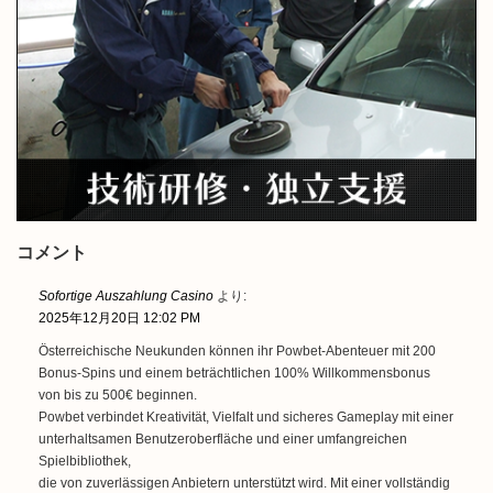
コメント
Sofortige Auszahlung Casino
より:
2025年12月20日 12:02 PM
Österreichische Neukunden können ihr Powbet-Abenteuer mit 200
Bonus-Spins und einem beträchtlichen 100% Willkommensbonus
von bis zu 500€ beginnen.
Powbet verbindet Kreativität, Vielfalt und sicheres Gameplay mit einer
unterhaltsamen Benutzeroberfläche und einer umfangreichen
Spielbibliothek,
die von zuverlässigen Anbietern unterstützt wird. Mit einer vollständig