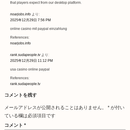
that players expect from our desktop platform.
noarjobs.info
より:
2025年12月29日 7:56 PM
online casino mit paypal einzahlung
References:
noarjobs.info
rank.sudapeople.tv
より:
2025年12月29日 11:12 PM
usa casino online paypal
References:
rank.sudapeople.tv
コメントを残す
メールアドレスが公開されることはありません。
*
が付い
ている欄は必須項目です
コメント
*