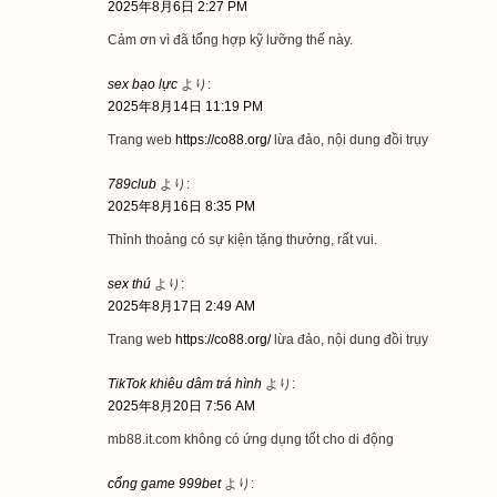
2025年8月6日 2:27 PM
Cảm ơn vì đã tổng hợp kỹ lưỡng thế này.
sex bạo lực
より:
2025年8月14日 11:19 PM
Trang web
https://co88.org/
lừa đảo, nội dung đồi trụy
789club
より:
2025年8月16日 8:35 PM
Thỉnh thoảng có sự kiện tặng thưởng, rất vui.
sex thú
より:
2025年8月17日 2:49 AM
Trang web
https://co88.org/
lừa đảo, nội dung đồi trụy
TikTok khiêu dâm trá hình
より:
2025年8月20日 7:56 AM
mb88.it.com không có ứng dụng tốt cho di động
cổng game 999bet
より: