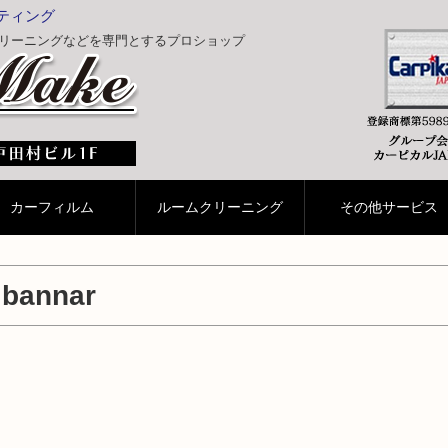
ティング
リーニングなどを専門とするプロショップ
カーフィルム
ルームクリーニング
その他サービス
bannar