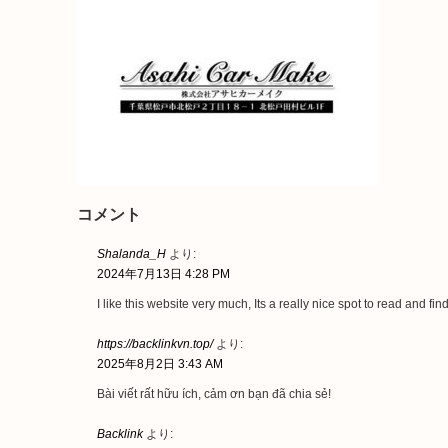
コメント
Shalanda_H
より:
2024年7月13日 4:28 PM
I like this website very much, Its a really nice spot to read and fin
https://backlinkvn.top/
より:
2025年8月2日 3:43 AM
Bài viết rất hữu ích, cảm ơn bạn đã chia sẻ!
Backlink
より: