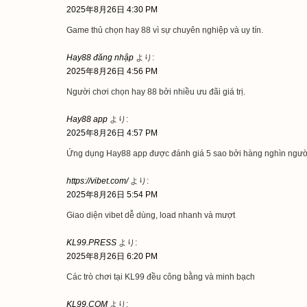
2025年8月26日 4:30 PM
Game thủ chọn hay 88 vì sự chuyên nghiệp và uy tín.
Hay88 đăng nhập
より:
2025年8月26日 4:56 PM
Người chơi chọn hay 88 bởi nhiều ưu đãi giá trị.
Hay88 app
より:
2025年8月26日 4:57 PM
Ứng dụng Hay88 app được đánh giá 5 sao bởi hàng nghìn ngườ
https://vibet.com/
より:
2025年8月26日 5:54 PM
Giao diện vibet dễ dùng, load nhanh và mượt
KL99.PRESS
より:
2025年8月26日 6:20 PM
Các trò chơi tại KL99 đều công bằng và minh bạch
KL99.COM
より: