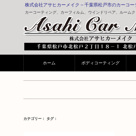
株式会社アサヒカーメイク – 千葉県松戸市のカーコー
カーコーティング、カーフィルム、ウインドリペア、ルームク
ホーム
ボディコーティング
カテゴリー：
タグ：