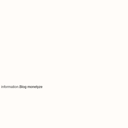
d information.
Blog monetyze