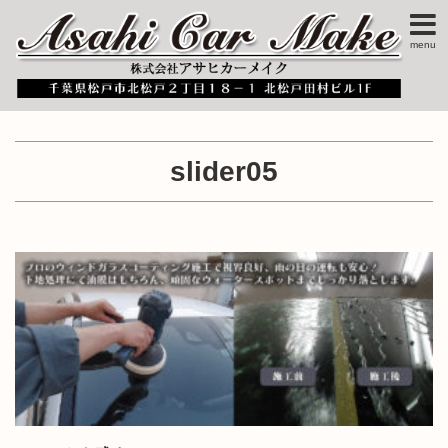
menu
slider05